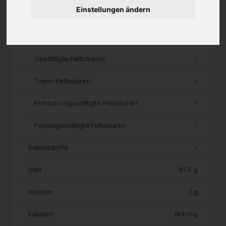
Einstellungen ändern
Fette
-
Cholesterin
-
Gesättigte Fettsäuren
-
Trans-Fettsäuren
-
Einfach ungesättigte Fettsäuren
-
Polyungesättigte Fettsäuren
-
Ballaststoffe
-
Salz
97.5 g
Wasser
1 g
Kalzium
194 mg