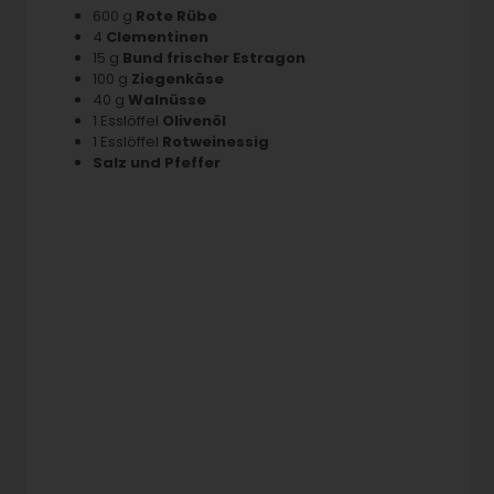
600 g
Rote Rübe
4
Clementinen
15 g
Bund frischer Estragon
100 g
Ziegenkäse
40 g
Walnüsse
1 Esslöffel
Olivenöl
1 Esslöffel
Rotweinessig
Salz und Pfeffer