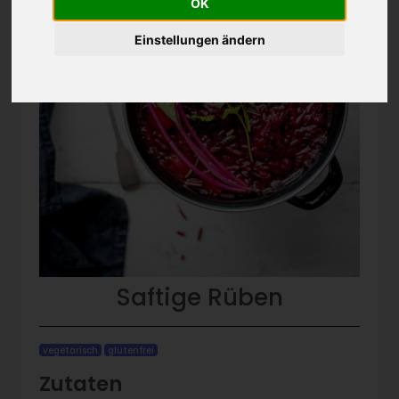
OK
Einstellungen ändern
Saftige Rüben
vegetarisch
glutenfrei
Zutaten