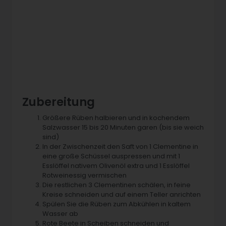
Zubereitung
Größere Rüben halbieren und in kochendem
Salzwasser 15 bis 20 Minuten garen (bis sie weich
sind)
In der Zwischenzeit den Saft von 1 Clementine in
eine große Schüssel auspressen und mit 1
Esslöffel nativem Olivenöl extra und 1 Esslöffel
Rotweinessig vermischen
Die restlichen 3 Clementinen schälen, in feine
Kreise schneiden und auf einem Teller anrichten
Spülen Sie die Rüben zum Abkühlen in kaltem
Wasser ab
Rote Beete in Scheiben schneiden und