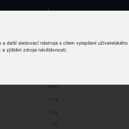
alkulačky
Recepty
Potraviny
Konta
a další sledovací nástroje s cílem vylepšení uživatelskéh
a zjištění zdroje návštěvnosti.
Citrón
150 kJ
0.7 g
6 g
2 g