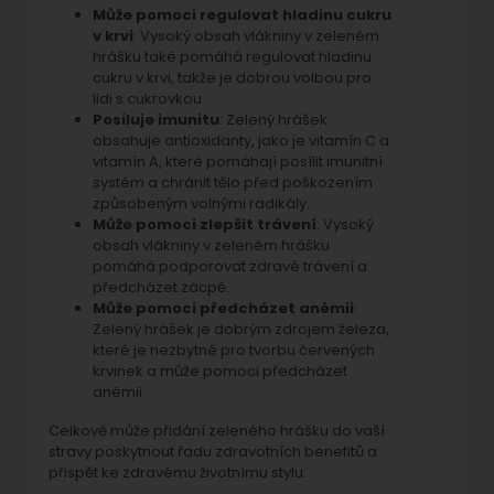
Může pomoci regulovat hladinu cukru
v krvi
: Vysoký obsah vlákniny v zeleném
hrášku také pomáhá regulovat hladinu
cukru v krvi, takže je dobrou volbou pro
lidi s cukrovkou.
Posiluje imunitu
: Zelený hrášek
obsahuje antioxidanty, jako je vitamín C a
vitamín A, které pomáhají posílit imunitní
systém a chránit tělo před poškozením
způsobeným volnými radikály.
Může pomoci zlepšit trávení
: Vysoký
obsah vlákniny v zeleném hrášku
pomáhá podporovat zdravé trávení a
předcházet zácpě.
Může pomoci předcházet anémii
:
Zelený hrášek je dobrým zdrojem železa,
které je nezbytné pro tvorbu červených
krvinek a může pomoci předcházet
anémii.
Celkově může přidání zeleného hrášku do vaší
stravy poskytnout řadu zdravotních benefitů a
přispět ke zdravému životnímu stylu.