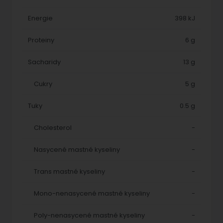
Energie
398 kJ
Proteiny
6 g
Sacharidy
13 g
Cukry
5 g
Tuky
0.5 g
Cholesterol
-
Nasycené mastné kyseliny
-
Trans mastné kyseliny
-
Mono-nenasycené mastné kyseliny
-
Poly-nenasycené mastné kyseliny
-