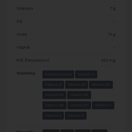
Vláknina
7 g
Sůl
-
Voda
73 g
Vápník
-
PHE (Fenylalanin)
320 mg
Vitamíny
Kyselina listová
Vitamín A
Vitamín B
Vitamín B1
Vitamín B2
Vitamín B3
Vitamín B5
Vitamín B6
Vitamín B7
Vitamín C
Vitamín E
Vitamín K