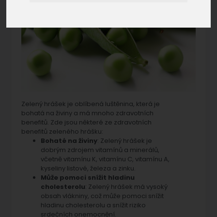
Zelený hrášek je oblíbená luštěnina, která je
bohatá na živiny a má mnoho zdravotních
benefitů. Zde jsou některé ze zdravotních
benefitů zeleného hrášku:
Bohaté na živiny
: Zelený hrášek je
dobrým zdrojem vitamínů a minerálů,
včetně vitamínu K, vitamínu C, vitamínu A,
kyseliny listové, železa a zinku.
Může pomoci snížit hladinu
cholesterolu
: Zelený hrášek má vysoký
obsah vlákniny, což může pomoci snížit
hladinu cholesterolu a snížit riziko
srdečních onemocnění.